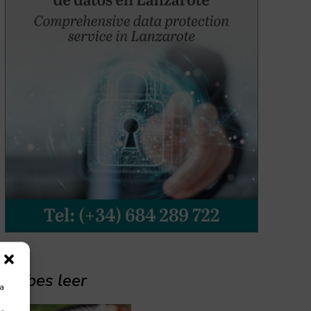
Debes leer
ra