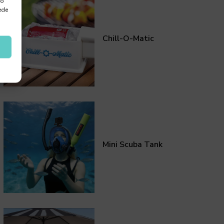
 o
ede
Chill-O-Matic
Mini Scuba Tank