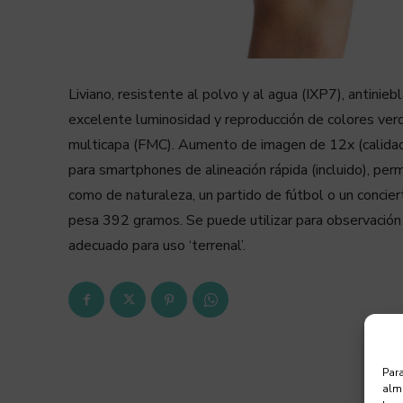
Liviano, resistente al polvo y al agua (IXP7), antinie
excelente luminosidad y reproducción de colores ver
multicapa (FMC). Aumento de imagen de 12x (calidad
para smartphones de alineación rápida (incluido), perm
como de naturaleza, un partido de fútbol o un concier
pesa 392 gramos. Se puede utilizar para observación
adecuado para uso ‘terrenal’.
Para
alma