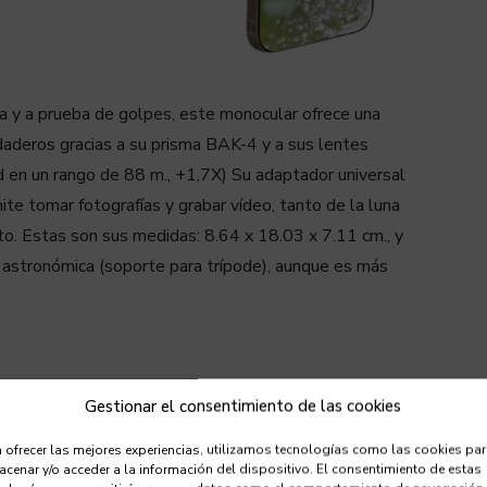
bla y a prueba de golpes, este monocular ofrece una
daderos gracias a su prisma BAK-4 y a sus lentes
 en un rango de 88 m., +1,7X) Su adaptador universal
ite tomar fotografías y grabar vídeo, tanto de la luna
to. Estas son sus medidas: 8.64 x 18.03 x 7.11 cm., y
 astronómica (soporte para trípode), aunque es más
Gestionar el consentimiento de las cookies
 ofrecer las mejores experiencias, utilizamos tecnologías como las cookies pa
cenar y/o acceder a la información del dispositivo. El consentimiento de estas