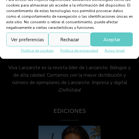
Incutex, localizador GPS
cookies para almacenar y/o acceder a la información del dispositivo. El
consentimiento de estas tecnologías nos permitirá procesar datos
como el comportamiento de navegación o las identificaciones únicas en
este sitio. No consentir o retirar el consentimiento, puede afectar
negativamente a ciertas características y funciones.
Ver preferencias
Rechazar
Aceptar
Política de cookies
Política de privacidad
Aviso legal
Viva Lanzarote es la revista líder de Lanzarote. Bilingüe y
de alta calidad. Contamos con la mayor distribución y
número de ejemplares de Lanzarote. Impresa y digital
¡Disfrútala!
EDICIONES