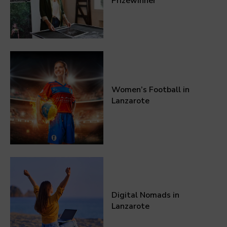
Prizewinner
Women’s Football in
Lanzarote
Digital Nomads in
Lanzarote