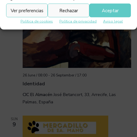
Ver preferencias
Rechazar
Aceptar
SUN
9
Política de cookies
Política de privacidad
Aviso legal
26 June / 08:00
-
26 September / 17:00
Identidad
CIC El Almacén
José Betancort, 33, Arrecife, Las
Palmas, España
SUN
9