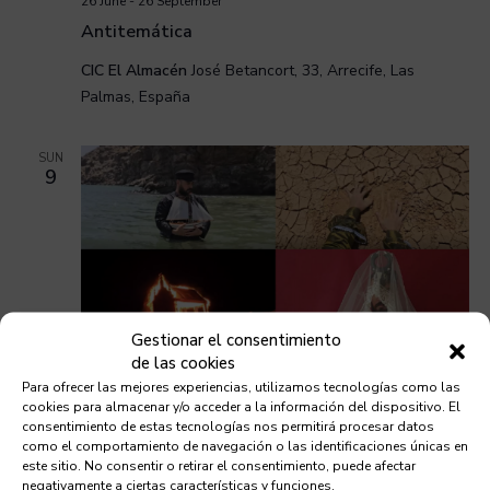
26 June
-
26 September
Antitemática
CIC El Almacén
José Betancort, 33, Arrecife, Las
Palmas, España
SUN
9
Gestionar el consentimiento
de las cookies
26 June / 08:00
-
26 September / 17:00
Para ofrecer las mejores experiencias, utilizamos tecnologías como las
cookies para almacenar y/o acceder a la información del dispositivo. El
Arqueología del ciclo
consentimiento de estas tecnologías nos permitirá procesar datos
como el comportamiento de navegación o las identificaciones únicas en
CIC El Almacén
José Betancort, 33, Arrecife, Las
este sitio. No consentir o retirar el consentimiento, puede afectar
Palmas, España
negativamente a ciertas características y funciones.