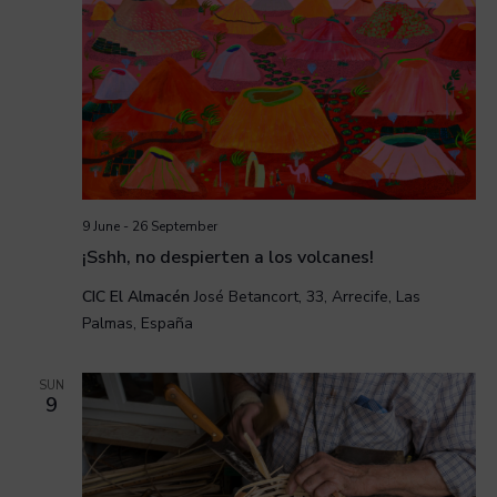
9 June
-
26 September
¡Sshh, no despierten a los volcanes!
CIC El Almacén
José Betancort, 33, Arrecife, Las
Palmas, España
SUN
9