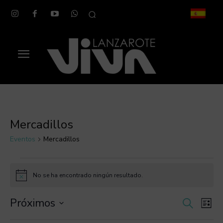
Mercadillos
Eventos
Mercadillos
Eventos
No se ha encontrado ningún resultado.
Aviso
Próximos
Na
Navega
Buscar
Lista
Selecciona
de