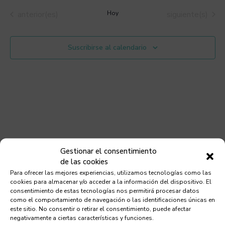
de
la
vis
Eventos
Eventos
anterior(es)
Hoy
siguiente(s)
fecha.
búsqu
de
y
Eve
Suscribirse al calendario
vistas
de
Evento
Gestionar el consentimiento
de las cookies
Para ofrecer las mejores experiencias, utilizamos tecnologías como las
cookies para almacenar y/o acceder a la información del dispositivo. El
consentimiento de estas tecnologías nos permitirá procesar datos
como el comportamiento de navegación o las identificaciones únicas en
este sitio. No consentir o retirar el consentimiento, puede afectar
negativamente a ciertas características y funciones.