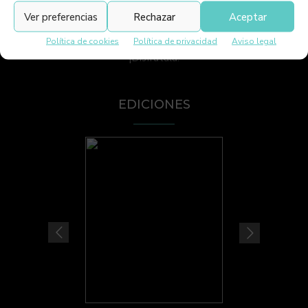
Viva Lanzarote es la revista líder de Lanzarote. Bilingüe y
Ver preferencias
Rechazar
Aceptar
de alta calidad. Contamos con la mayor distribución y
número de ejemplares de Lanzarote. Impresa y digital
Política de cookies
Política de privacidad
Aviso legal
¡Disfrútala!
EDICIONES