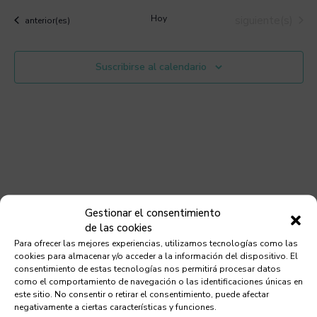
de
la
vis
Eventos
Hoy
siguiente(s)
fecha.
Eventos
anterior(es)
búsqu
de
y
Eve
Suscribirse al calendario
vistas
de
Evento
Gestionar el consentimiento
de las cookies
Para ofrecer las mejores experiencias, utilizamos tecnologías como las
cookies para almacenar y/o acceder a la información del dispositivo. El
consentimiento de estas tecnologías nos permitirá procesar datos
como el comportamiento de navegación o las identificaciones únicas en
este sitio. No consentir o retirar el consentimiento, puede afectar
negativamente a ciertas características y funciones.