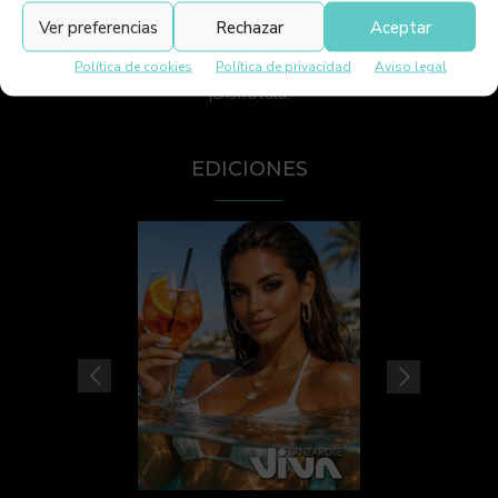
Viva Lanzarote es la revista líder de Lanzarote. Bilingüe y
Ver preferencias
Rechazar
Aceptar
de alta calidad. Contamos con la mayor distribución y
número de ejemplares de Lanzarote. Impresa y digital
Política de cookies
Política de privacidad
Aviso legal
¡Disfrútala!
EDICIONES