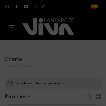
Charla
Eventos
Charla
Eventos
No se ha encontrado ningún resultado.
Aviso
Próximos
Na
Navega
Buscar
Lista
Selecciona
de