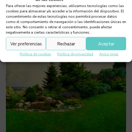
Architecture and design
Para ofrecer las mejores experiencias, utilizamos tecnologías como las
Bio-printed buildings
cookies para almacenar y/o acceder a la información del dispositivo. El
consentimiento de estas tecnologías nos permitirá procesar datos
como el comportamiento de navegación o las identificaciones únicas en
este sitio. No consentir o retirar el consentimiento, puede afectar
negativamente a ciertas características y funciones.
Ver preferencias
Rechazar
Aceptar
Política de cookies
Política de privacidad
Aviso legal