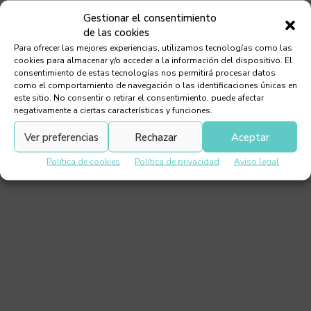
Gestionar el consentimiento
de las cookies
Para ofrecer las mejores experiencias, utilizamos tecnologías como las
cookies para almacenar y/o acceder a la información del dispositivo. El
consentimiento de estas tecnologías nos permitirá procesar datos
como el comportamiento de navegación o las identificaciones únicas en
Samsung’s S90C OLED: 2024’s reigning
este sitio. No consentir o retirar el consentimiento, puede afectar
champ
negativamente a ciertas características y funciones.
Ver preferencias
Rechazar
Aceptar
Política de cookies
Política de privacidad
Aviso legal