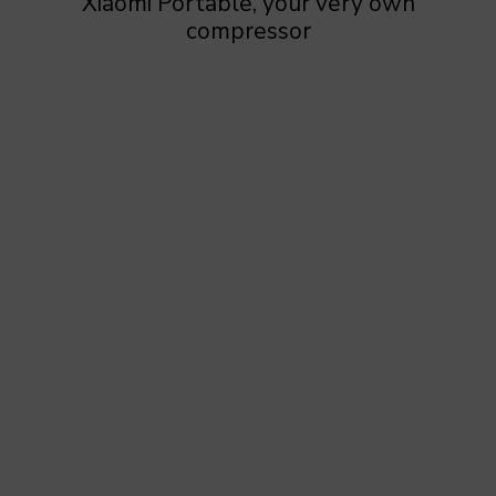
Xiaomi Portable, your very own
compressor