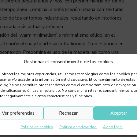
 de colores desaturados y fríos, con predominancia de tonos
ontemporánea. Combina la sofisticación urbana con texturas
ico de los entornos industriales, resultando en interiores
 mirada más actual y refinada.
ción del ‘warm minimalism’ o minimalismo cálido, en el
 atención plena y la artesanía tradicional. Crea espacios en
utoconexión. Predomina el uso de la madera, así como una
 limpias.
Gestionar el consentimiento de las cookies
mo original protagonizado por el hormigón en bruto, el
 ofrecer las mejores experiencias, utilizamos tecnologías como las cookies pa
n su versión actualizada, incorpora una filosofía más
cenar y/o acceder a la información del dispositivo. El consentimiento de estas
nologías nos permitirá procesar datos como el comportamiento de navegación
owaste’ (sin desperdicio). Abraza el carácter inherente
identificaciones únicas en este sitio. No consentir o retirar el consentimiento, pu
 estética que combina fuerza y sostenibilidad.
tar negativamente a ciertas características y funciones.
Ver preferencias
Rechazar
Aceptar
Política de cookies
Política de privacidad
Aviso legal